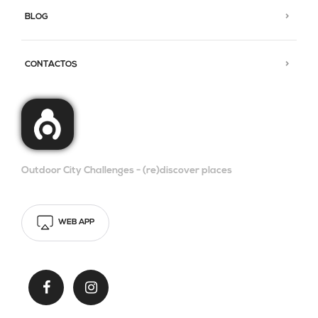
BLOG
CONTACTOS
Outdoor City Challenges - (re)discover places
WEB APP